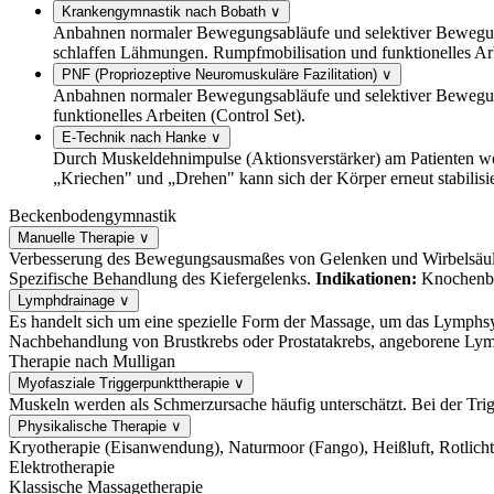
Krankengymnastik nach Bobath
∨
Anbahnen normaler Bewegungsabläufe und selektiver Bewegung
schlaffen Lähmungen. Rumpfmobilisation und funktionelles Arb
PNF (Propriozeptive Neuromuskuläre Fazilitation)
∨
Anbahnen normaler Bewegungsabläufe und selektiver Bewegung
funktionelles Arbeiten (Control Set).
E-Technik nach Hanke
∨
Durch Muskeldehnimpulse (Aktionsverstärker) am Patienten w
„Kriechen" und „Drehen" kann sich der Körper erneut stabilisi
Beckenbodengymnastik
Manuelle Therapie
∨
Verbesserung des Bewegungsausmaßes von Gelenken und Wirbelsäulen
Spezifische Behandlung des Kiefergelenks.
Indikationen:
Knochenbrü
Lymphdrainage
∨
Es handelt sich um eine spezielle Form der Massage, um das Lymph
Nachbehandlung von Brustkrebs oder Prostatakrebs, angeborene Ly
Therapie nach Mulligan
Myofasziale Triggerpunkttherapie
∨
Muskeln werden als Schmerzursache häufig unterschätzt. Bei der Tri
Physikalische Therapie
∨
Kryotherapie (Eisanwendung), Naturmoor (Fango), Heißluft, Rotlicht
Elektrotherapie
Klassische Massagetherapie