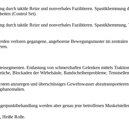
 durch taktile Reize und nonverbales Fazilitieren. Spastikhemmung 
eiten (Control Set).
 durch taktile Reize und nonverbales Fazilitieren. Spastikhemmung,
erden verloren gegangene, angeborene Bewegungsmuster im zentralen 
eren.
segmenten. Entlastung von schmerzhaften Gelenken mittels Traktion 
che, Blockaden der Wirbelsäule, Bandscheibenprobleme, Tennisellenb
system anzuregen und überschüssiges Gewebswasser abzutransportiere
mphanomalien.
ggerpunktbehandlung werden aber genau jene betroffenen Muskelstellen
, Heiße Rolle.